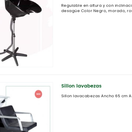
Regulable en altura y con inclinac
desagüe Color Negro, morado, ros
Sillon lavabezas
Sillon lavacabezas Ancho 65 cm A