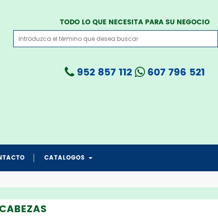
TODO LO QUE NECESITA PARA SU NEGOCIO
952 857 112
607 796 521
NTACTO
CATALOGOS
catalogo grua todo en 1
catalogo PROTECCION CRANEAL
catalogo salvapad medicare
catalogo transferencia medicare
catalogo salvafix cama
 CABEZAS