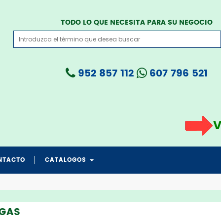
TODO LO QUE NECESITA PARA SU NEGOCIO
952 857 112
607 796 521
VISI
NTACTO
CATALOGOS
catalogo grua todo en 1
catalogo PROTECCION CRANEAL
catalogo salvapad medicare
catalogo transferencia medicare
catalogo salvafix cama
NGAS