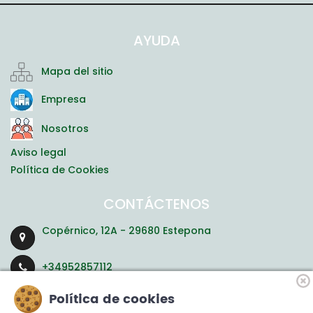
AYUDA
Mapa del sitio
Empresa
Nosotros
Aviso legal
Política de Cookies
CONTÁCTENOS
Copérnico, 12A - 29680 Estepona
+34952857112
Política de cookies
residencias@ayudasgeriatricas.com