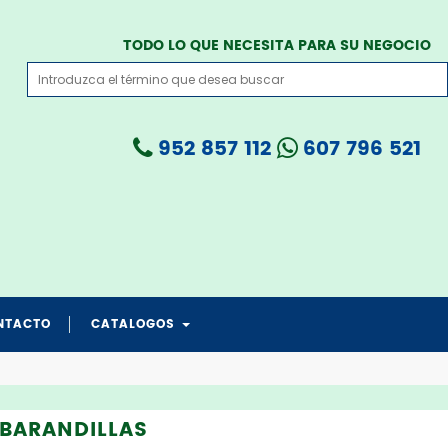
TODO LO QUE NECESITA PARA SU NEGOCIO
952 857 112
607 796 521
NTACTO
CATALOGOS
catalogo grua todo en 1
catalogo PROTECCION CRANEAL
catalogo salvapad medicare
catalogo transferencia medicare
catalogo salvafix cama
 BARANDILLAS